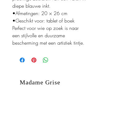
diepe blauwe inkt.
•Afmetingen: 20 × 26 cm
•Geschikt voor: tablet of boek
Perfect voor wie op zoek is naar
een stijlvolle en duurzame
bescherming met een artistiek tintje.
Madame Grise
Kanaalstraat 18
2500 Lier
België
BE0685.392.201