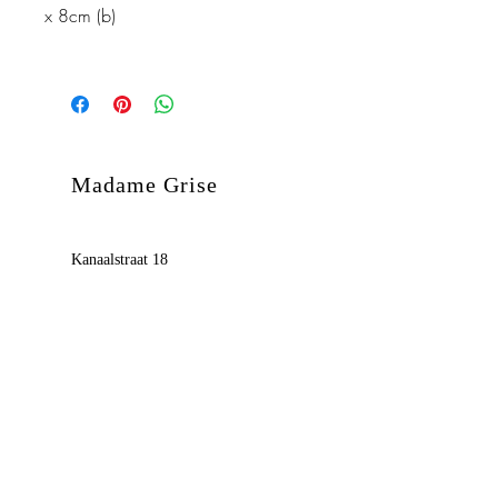
x 8cm (b)
Madame Grise
Kanaalstraat 18
2500 Lier
België
BE0685.392.201
© 2018 by Madame Grise
Wil je op de hoogte blijven ?
Schrijf je dan hieronder in.