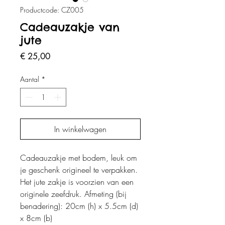
Productcode: CZ005
Cadeauzakje van
jute
Prijs
€ 25,00
Aantal
*
In winkelwagen
Cadeauzakje met bodem, leuk om
je geschenk origineel te verpakken.
Het jute zakje is voorzien van een
originele zeefdruk. Afmeting (bij
benadering): 20cm (h) x 5.5cm (d)
x 8cm (b)