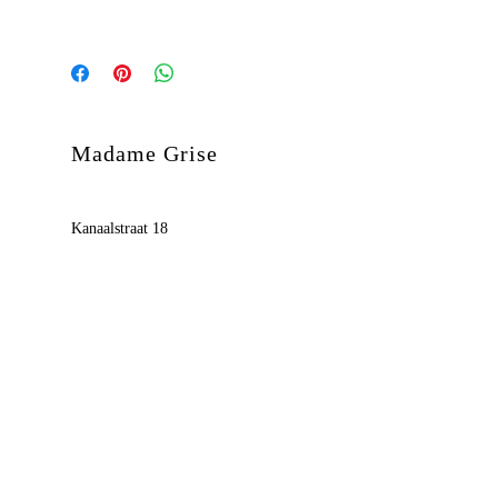
Madame Grise
Kanaalstraat 18
2500 Lier
België
BE0685.392.201
© 2018 by Madame Grise
Wil je op de hoogte blijven ?
Schrijf je dan hieronder in.