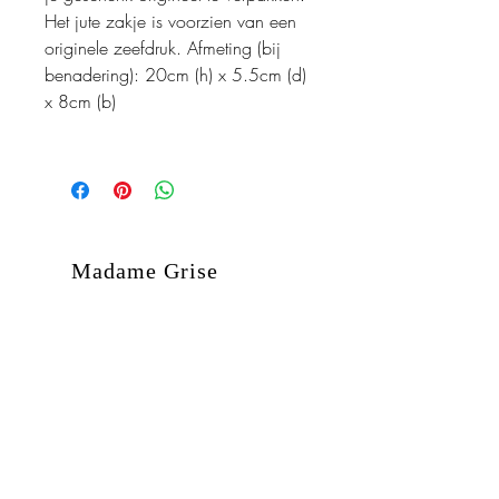
Het jute zakje is voorzien van een
originele zeefdruk. Afmeting (bij
benadering): 20cm (h) x 5.5cm (d)
x 8cm (b)
Madame Grise
Kanaalstraat 18
2500 Lier
België
BE0685.392.201